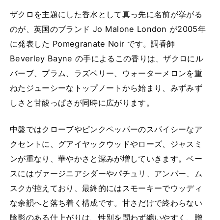
ザクロを主題にした香水として真っ先に名前が挙がる
のが、英国のブランド Jo Malone London が2005年
に発表した Pomegranate Noir です。調香師
Beverley Bayne の手によるこの香りは、ザクロにル
バーブ、プラム、ラズベリー、ウォーターメロンを重
ねたジューシーなトップノートから始まり、みずみず
しさと甘酸っぱさが同時に広がります。
中盤ではクローブやピンクペッパーのスパイシーなア
クセントに、グアイヤックウッドやローズ、ジャスミ
ンが重なり、華やかさと深みが増していきます。ベー
スにはヴァージニアシダーやパチュリ、アンバー、ム
スクが控えており、最終的にはスモーキーでウッディ
な余韻へと落ち着く構成です。甘さだけで終わらない
陰影のある仕上がりは、性別を問わず纏いやすく、贈