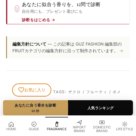
あなたに似合う香りを、12問で診断
自分用にも、プレゼント選びにも
診断をはじめる
→
編集方針について
— この記事は GUZ FASHION 編集部の
FRUITカテゴリの編集方針に沿って制作されています。
お気に入り
TAGS:
ザクロ
/
フルーティ
/
ポメ
グラネート
/
香水
/
魅惑的
あなたに合う香水を診断
人気ランキング
60 秒
SHARE
IMPORT
DOMESTIC
HOME
GUIDE
FRAGRANCE
LIFESTYLE
BRAND
BRAND