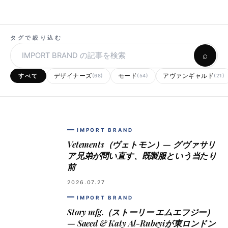
タグで絞り込む
記
⌕
事
デザイナーズ
モード
アヴァンギャルド
すべて
(68)
(54)
(21)
内
検
索
IMPORT BRAND
Vetements（ヴェトモン）— グヴァサリ
ア兄弟が問い直す、既製服という当たり
前
2026.07.27
IMPORT BRAND
Story mfg.（ストーリー エムエフジー）
— Saeed & Katy Al-Rubeyiが東ロンドン