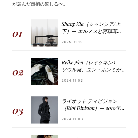
が選んだ最初の道しるべ。
Shang Xia（シャンシア/上
01
下）— エルメスと蒋琼耳が
紡いだ、中国工芸とラグジュ
2025.01.19
アリーの交差点
Reike Nen（レイケネン）—
02
ソウル発、ユン・ホンミが建
築的なヒールで描く現代の女
2024.11.03
性靴
ライオット ディビジョン
03
（Riot Division）— 2010年キ
ーウ発、機能と変形のウクラ
2024.11.03
イナ・テックウェア