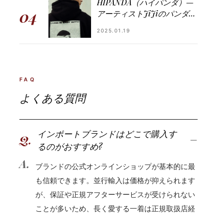
HIPANDA（ハイパンダ）—
04
アーティストJiJiのパンダ彫
刻から生まれた、上海発スト
2025.01.19
リートブランドの軌跡
FAQ
よ
く
あ
る
質
問
インポートブランドはどこで購入す
Q.
るのがおすすめ?
A.
ブランドの公式オンラインショップが基本的に最
も信頼できます。並行輸入は価格が抑えられます
が、保証や正規アフターサービスが受けられない
ことが多いため、長く愛する一着は正規取扱店経