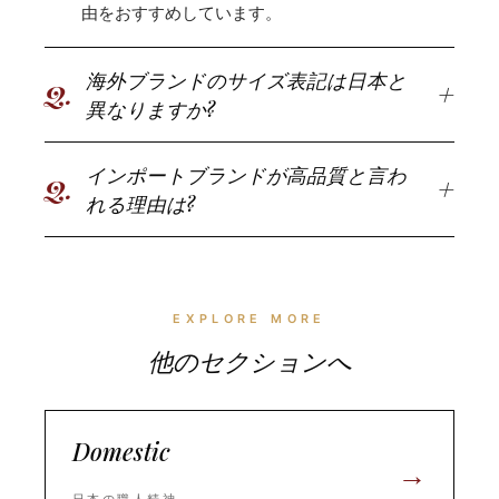
由をおすすめしています。
海外ブランドのサイズ表記は日本と
Q.
異なりますか?
インポートブランドが高品質と言わ
Q.
れる理由は?
EXPLORE MORE
他
の
セ
ク
シ
ョ
ン
へ
Domestic
→
日本の職人精神