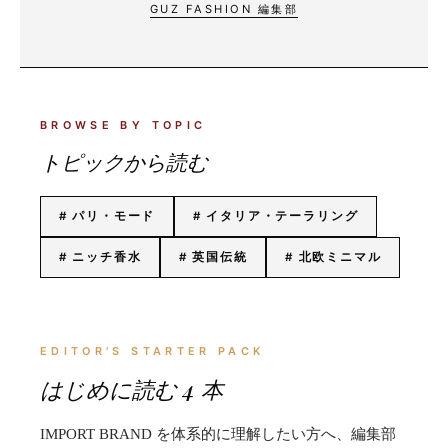
GUZ FASHION 編集部
BROWSE BY TOPIC
ト
ピ
ッ
ク
か
ら
読
む
# パリ・モード
# イタリア・テーラリング
# ニッチ香水
# 英国伝統
# 北欧ミニマル
EDITOR'S STARTER PACK
は
じ
め
に
読
む
4
本
IMPORT BRAND を体系的に理解したい方へ、編集部