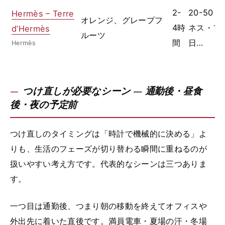
2-
20-50
Hermès – Terre
オレンジ、グレープフ
4時
ネス・フ
d’Hermès
ルーツ
間
日…
Hermès
つけ直しが必要なシーン — 通勤後・昼食
後・夜の予定前
つけ直しのタイミングは「時計で機械的に決める」よ
りも、生活のフェーズが切り替わる瞬間に重ねるのが
扱いやすい考え方です。代表的なシーンは三つありま
す。
一つ目は通勤後、つまり朝の移動を終えてオフィスや
外出先に着いた直後です。満員電車・夏場の汗・冬場