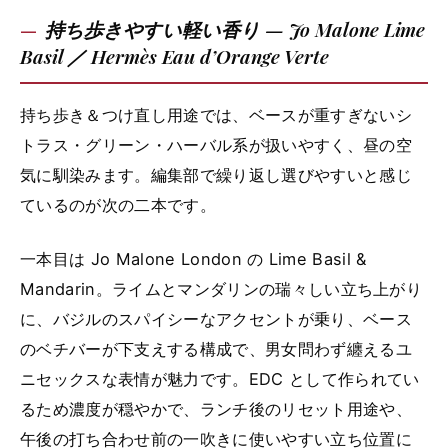
持ち歩きやすい軽い香り — Jo Malone Lime
Basil ／ Hermès Eau d’Orange Verte
持ち歩き＆つけ直し用途では、ベースが重すぎないシ
トラス・グリーン・ハーバル系が扱いやすく、昼の空
気に馴染みます。編集部で繰り返し選びやすいと感じ
ているのが次の二本です。
一本目は Jo Malone London の Lime Basil &
Mandarin。ライムとマンダリンの瑞々しい立ち上がり
に、バジルのスパイシーなアクセントが乗り、ベース
のベチバーが下支えする構成で、男女問わず纏えるユ
ニセックスな表情が魅力です。EDC として作られてい
るため濃度が穏やかで、ランチ後のリセット用途や、
午後の打ち合わせ前の一吹きに使いやすい立ち位置に