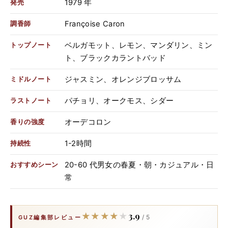
1979 年
発売
Françoise Caron
調香師
ベルガモット、レモン、マンダリン、ミン
トップノート
ト、ブラックカラントバッド
ジャスミン、オレンジブロッサム
ミドルノート
パチョリ、オークモス、シダー
ラストノート
オーデコロン
香りの強度
1-2時間
持続性
20-60 代男女の春夏・朝・カジュアル・日
おすすめシーン
常
3.9
★★★★★
★★★★★
/ 5
GUZ編集部レビュー