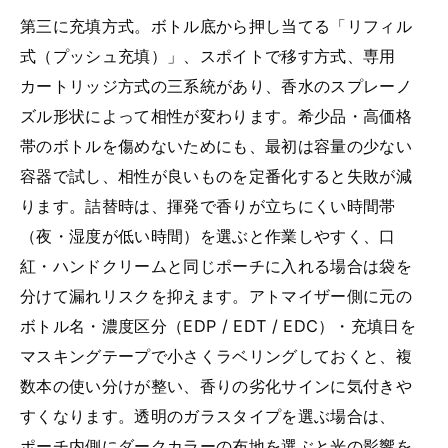
第三に充填方式。ボトル底から押し当てる「リフィル
式（プッシュ充填）」、スポイトで移す方式、専用
カートリッジ方式の三系統があり、香水のスプレーノ
ズル形状によって相性が変わります。希少品・高価格
帯のボトルを傷めないためにも、最初は容量の少ない
容器で試し、相性が良いものを定番化すると失敗が減
ります。詰替時は、揮発で香りが立ちにくい時間帯
（夜・湿度が低い時間）を選ぶと作業しやすく、口
紅・ハンドクリームと同じポーチに入れる場合は袋を
分けて漏れリスクを抑えます。アトマイザー側に元の
ボトル名・濃度区分（EDP / EDT / EDC）・充填日を
マスキングテープで小さくラベリングしておくと、複
数本の使い分けが整い、香りの劣化サインに気付きや
すくなります。透明のガラスタイプを選ぶ場合は、
ポーチ内側にダークカラーの布地を選ぶと光の影響を