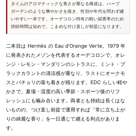
タイムのアロマティックな青さが重なる構成は、ハーブ
ガーデンのような爽やかさを描き、性別や年代を問わず纏
いやすい一本です。オーデコロン特有の軽い賦香率のため
持続時間は短めで、こまめな付け直しが前提になります。
二本目は Hermès の Eau d’Orange Verte。1979 年
に発表されたメゾンを代表するオーデコロンで、オレ
ンジ・レモン・マンダリンのシトラスに、ミント・ブ
ラックカラントの清涼感が重なり、ラストにオークモ
スとパチョリの落ち着きが残ります。EDC らしい軽や
かさで、夏場・湿度の高い季節・スポーツ後のリフ
レッシュにも噛み合います。両者とも持続は長くはな
いものの、つけ直し前提で運用すれば「常に立ち上が
りの綺麗な香り」を一日通じて纏える利点がありま
す。