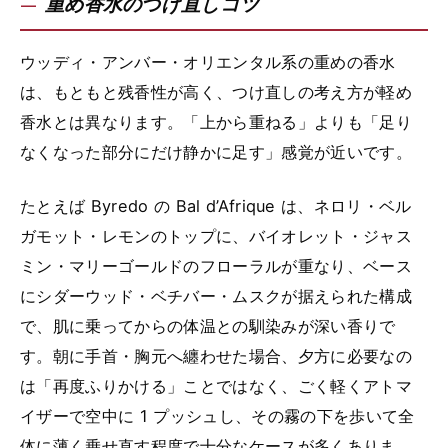
重め香水のつけ直しコツ
ウッディ・アンバー・オリエンタル系の重めの香水
は、もともと残香性が高く、つけ直しの考え方が軽め
香水とは異なります。「上から重ねる」よりも「足り
なくなった部分にだけ静かに足す」感覚が近いです。
たとえば Byredo の Bal d’Afrique は、ネロリ・ベル
ガモット・レモンのトップに、バイオレット・ジャス
ミン・マリーゴールドのフローラルが重なり、ベース
にシダーウッド・ベチバー・ムスクが据えられた構成
で、肌に乗ってからの体温との馴染みが深い香りで
す。朝に手首・胸元へ纏わせた場合、夕方に必要なの
は「再度ふりかける」ことではなく、ごく軽くアトマ
イザーで空中に 1 プッシュし、その霧の下を歩いて全
体に薄く乗せ直す程度で十分なケースが多くありま