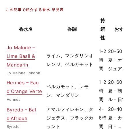
この記事で紹介する香水 早見表
持
香水名
香調
続
おすす
性
Jo Malone –
1-2
20-50
ライム、マンダリンオ
Lime Basil &
時
夏・オフ
レンジ、ベルガモット
Mandarin
間
ジュア…
Jo Malone London
1-2
20-60
Hermès – Eau
ベルガモット、レモ
時
夏・朝・
d'Orange Verte
ン、マンダリン
間
ル・日常
Hermès
アマルフィレモン、タ
4-
20-40
Byredo – Bal
ジェテス、ブラックカ
6時
夏・カジ
d'Afrique
ラント
間
日・…
Byredo