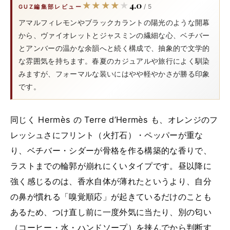
4.0
★★★★★
★★★★★
/ 5
GUZ編集部レビュー
アマルフィレモンやブラックカラントの陽光のような開幕
から、ヴァイオレットとジャスミンの繊細な心、ベチバー
とアンバーの温かな余韻へと続く構成で、抽象的で文学的
な雰囲気を持ちます。春夏のカジュアルや旅行によく馴染
みますが、フォーマルな装いにはやや軽やかさが勝る印象
です。
同じく Hermès の Terre d’Hermès も、オレンジのフ
レッシュさにフリント（火打石）・ペッパーが重な
り、ベチバー・シダーが骨格を作る構築的な香りで、
ラストまでの輪郭が崩れにくいタイプです。昼以降に
強く感じるのは、香水自体が薄れたというより、自分
の鼻が慣れる「嗅覚順応」が起きているだけのことも
あるため、つけ直し前に一度外気に当たり、別の匂い
（コーヒー・水・ハンドソープ）を挟んでから判断す