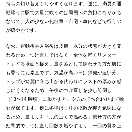
持ちの切り替えもしやすくなります。逆に、満員の通
勤帰りに駅で大量に吹くのは周囲への負担になりがち
なので、人の少ない化粧室・自宅・車内などで行うの
が穏やかです。
なお、運動後や入浴後は皮脂・水分の状態が大きく変
わるため、つけ直しではなく「全体を軽くリスター
ト」する場面と捉え、量を落として纏わせる方が肌に
も香りにも素直です。気温が高い日は揮発が速い分、
トップが綺麗に立ち上がる代わりにラストの厚みが感
じにくくなるため、午後のつけ直しを少し前倒し
（13〜14 時頃）に動かすと、夕方の打ち合わせまで輪
郭が保てます。逆に冬場は香りの拡散が抑え気味にな
るため、量よりも「肌の近くで温める」乗せ方の方が
効果的で、つけ直し回数を増やすより、一回の質を上