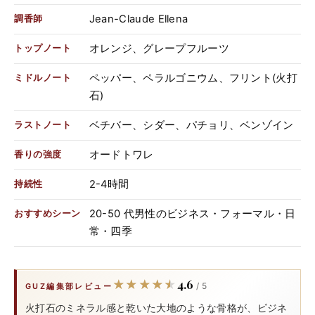
Jean-Claude Ellena
調香師
オレンジ、グレープフルーツ
トップノート
ペッパー、ペラルゴニウム、フリント(火打
ミドルノート
石)
ベチバー、シダー、パチョリ、ベンゾイン
ラストノート
オードトワレ
香りの強度
2-4時間
持続性
20-50 代男性のビジネス・フォーマル・日
おすすめシーン
常・四季
4.6
★★★★★
★★★★★
/ 5
GUZ編集部レビュー
火打石のミネラル感と乾いた大地のような骨格が、ビジネ