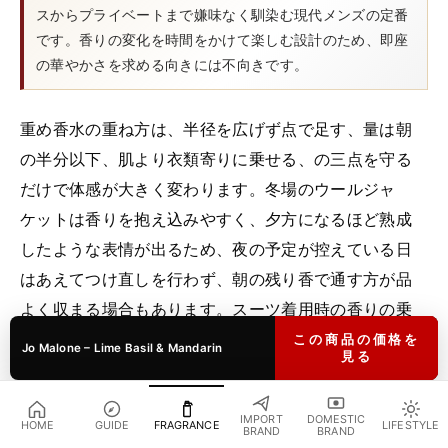
スからプライベートまで嫌味なく馴染む現代メンズの定番
です。香りの変化を時間をかけて楽しむ設計のため、即座
の華やかさを求める向きには不向きです。
重め香水の重ね方は、半径を広げず点で足す、量は朝
の半分以下、肌より衣類寄りに乗せる、の三点を守る
だけで体感が大きく変わります。冬場のウールジャ
ケットは香りを抱え込みやすく、夕方になるほど熟成
したような表情が出るため、夜の予定が控えている日
はあえてつけ直しを行わず、朝の残り香で通す方が品
よく収まる場合もあります。スーツ着用時の香りの乗
せ方は
スーツと香水のガイド
に詳細を寄せています。
この商品の価格を
Jo Malone – Lime Basil & Mandarin
見る
IMPORT
DOMESTIC
HOME
GUIDE
FRAGRANCE
LIFESTYLE
つけ直しの場所 — 手首・うなじ・胸元、ト
BRAND
BRAND