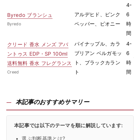
4-
ク
アルデヒド、ピンク
6
Byredo ブランシュ
系
ペッパー、ピオニー
時
Byredo
ニ
間
パイナップル、カラ
4-
クリード 香水 メンズ アバ
4
ブリアン ベルガモッ
6
ントゥス EDP・SP 100ml
性
ト、ブラックカラン
時
送料無料 香水 フレグランス
フ
ト
間
Creed
本記事のおすすめサマリー
本記事では以下のテーマを順に解説しています:
選ぶ判断基準とは?