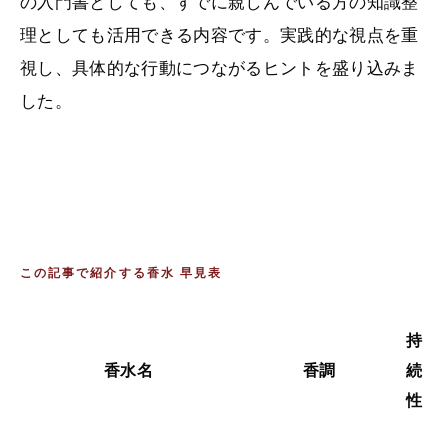
の入門書としても、すでに親しんでいる方の知識整
理としても活用できる内容です。実践的な視点を重
視し、具体的な行動につながるヒントを盛り込みま
した。
この記事で紹介する香水 早見表
持
香水名
香調
続
お
性