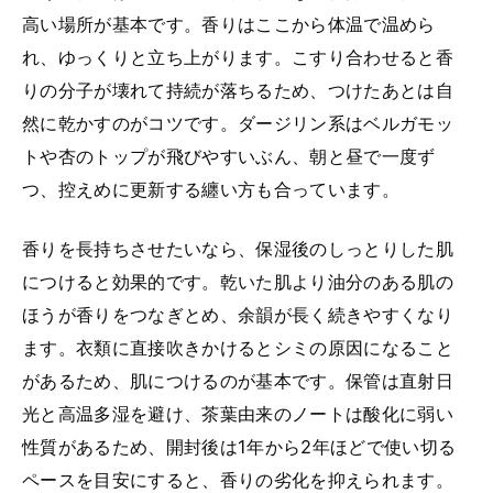
高い場所が基本です。香りはここから体温で温めら
れ、ゆっくりと立ち上がります。こすり合わせると香
りの分子が壊れて持続が落ちるため、つけたあとは自
然に乾かすのがコツです。ダージリン系はベルガモッ
トや杏のトップが飛びやすいぶん、朝と昼で一度ず
つ、控えめに更新する纏い方も合っています。
香りを長持ちさせたいなら、保湿後のしっとりした肌
につけると効果的です。乾いた肌より油分のある肌の
ほうが香りをつなぎとめ、余韻が長く続きやすくなり
ます。衣類に直接吹きかけるとシミの原因になること
があるため、肌につけるのが基本です。保管は直射日
光と高温多湿を避け、茶葉由来のノートは酸化に弱い
性質があるため、開封後は1年から2年ほどで使い切る
ペースを目安にすると、香りの劣化を抑えられます。