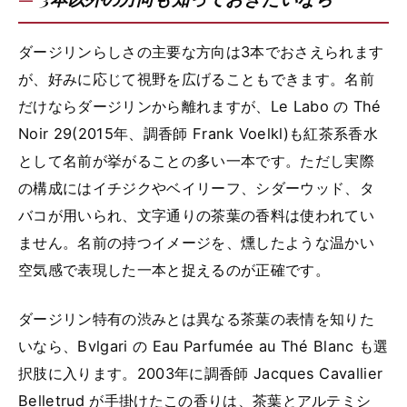
ダージリンらしさの主要な方向は3本でおさえられます
が、好みに応じて視野を広げることもできます。名前
だけならダージリンから離れますが、Le Labo の Thé
Noir 29(2015年、調香師 Frank Voelkl)も紅茶系香水
として名前が挙がることの多い一本です。ただし実際
の構成にはイチジクやベイリーフ、シダーウッド、タ
バコが用いられ、文字通りの茶葉の香料は使われてい
ません。名前の持つイメージを、燻したような温かい
空気感で表現した一本と捉えるのが正確です。
ダージリン特有の渋みとは異なる茶葉の表情を知りた
いなら、Bvlgari の Eau Parfumée au Thé Blanc も選
択肢に入ります。2003年に調香師 Jacques Cavallier
Belletrud が手掛けたこの香りは、茶葉とアルテミシ