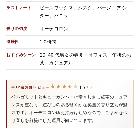
ビーズワックス、ムスク、バージニア シ
ラストノート
ダー、バニラ
オーデコロン
香りの強度
1-2時間
持続性
20-40 代男女の春夏・オフィス・午後のお
おすすめシーン
茶・カジュアル
3.7
★★★★★
★★★★★
/ 5
GUZ編集部レビュー
ベルガモットとキューカンバーの瑞々しさに紅茶のニュア
ンスが重なり、遊び心のある軽やかな英国的香り立ちが魅
力です。オーデコロンゆえ持続は短めなので、こまめなつ
け直しを前提にした運用が向いています。