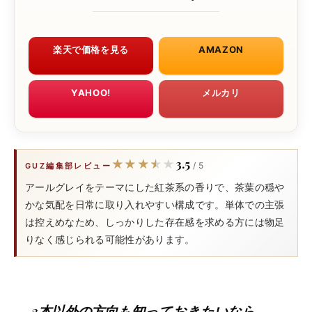
楽天で価格を見る
AMAZON
YAHOO!
メルカリ
3.5
★★★★★
★★★★★
/ 5
GUZ編集部レビュー
アールグレイをテーマにした紅茶系の香りで、茶葉の穏や
かな気配を日常に取り入れやすい構成です。単体での主張
は控えめなため、しっかりした存在感を求める方には物足
りなく感じられる可能性があります。
3本以外の方向も知っておきたいなら