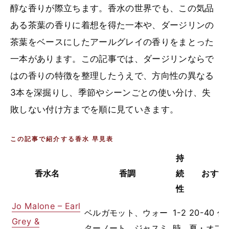
醇な香りが際立ちます。香水の世界でも、この気品
ある茶葉の香りに着想を得た一本や、ダージリンの
茶葉をベースにしたアールグレイの香りをまとった
一本があります。この記事では、ダージリンならで
はの香りの特徴を整理したうえで、方向性の異なる
3本を深掘りし、季節やシーンごとの使い分け、失
敗しない付け方までを順に見ていきます。
この記事で紹介する香水 早見表
持
香水名
香調
続
おすす
性
Jo Malone – Earl
ベルガモット、ウォー
1-2
20-40 
Grey &
ターノート、ジャスミ
時
夏・オフ