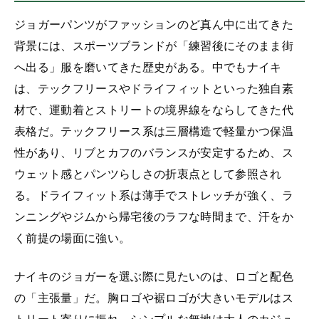
ジョガーパンツがファッションのど真ん中に出てきた
背景には、スポーツブランドが「練習後にそのまま街
へ出る」服を磨いてきた歴史がある。中でもナイキ
は、テックフリースやドライフィットといった独自素
材で、運動着とストリートの境界線をならしてきた代
表格だ。テックフリース系は三層構造で軽量かつ保温
性があり、リブとカフのバランスが安定するため、ス
ウェット感とパンツらしさの折衷点として参照され
る。ドライフィット系は薄手でストレッチが強く、ラ
ンニングやジムから帰宅後のラフな時間まで、汗をか
く前提の場面に強い。
ナイキのジョガーを選ぶ際に見たいのは、ロゴと配色
の「主張量」だ。胸ロゴや裾ロゴが大きいモデルはス
トリート寄りに振れ、シンプルな無地は大人のカジュ