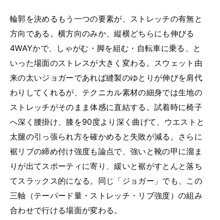
輪郭を決めるもう一つの要素が、ストレッチの有無と
方向である。横方向のみか、縦横どちらにも伸びる
4WAYかで、しゃがむ・脚を組む・自転車に乗る、と
いった場面のストレスが大きく変わる。スウェット由
来の太いジョガーであれば縫製のゆとりが伸びを肩代
わりしてくれるが、テクニカル素材の細身では生地の
ストレッチがそのまま体感に直結する。試着時に椅子
へ深く腰掛け、膝を90度より深く曲げて、ウエストと
太腿の引っ張られ方を確かめると失敗が減る。さらに
裾リブの締め付け強度も論点で、強いと靴の甲に溜ま
りが出てスポーティに寄り、緩いと裾がすとんと落ち
てスラックス的になる。同じ「ジョガー」でも、この
三軸（テーパード量・ストレッチ・リブ強度）の組み
合わせで行ける場面が変わる。