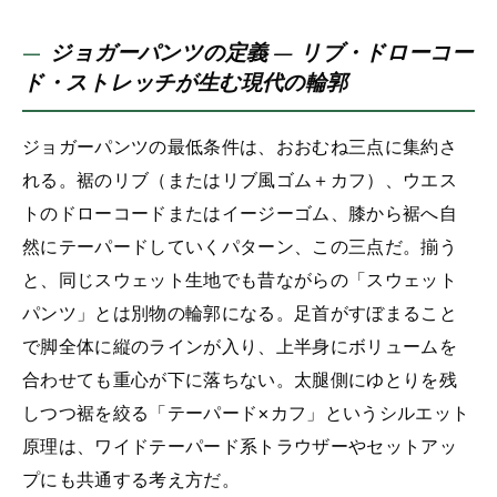
ジョガーパンツの定義 — リブ・ドローコー
ド・ストレッチが生む現代の輪郭
ジョガーパンツの最低条件は、おおむね三点に集約さ
れる。裾のリブ（またはリブ風ゴム＋カフ）、ウエス
トのドローコードまたはイージーゴム、膝から裾へ自
然にテーパードしていくパターン、この三点だ。揃う
と、同じスウェット生地でも昔ながらの「スウェット
パンツ」とは別物の輪郭になる。足首がすぼまること
で脚全体に縦のラインが入り、上半身にボリュームを
合わせても重心が下に落ちない。太腿側にゆとりを残
しつつ裾を絞る「テーパード×カフ」というシルエット
原理は、ワイドテーパード系トラウザーやセットアッ
プにも共通する考え方だ。