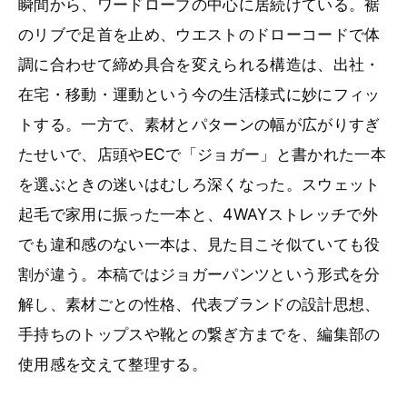
瞬間から、ワードローブの中心に居続けている。裾
のリブで足首を止め、ウエストのドローコードで体
調に合わせて締め具合を変えられる構造は、出社・
在宅・移動・運動という今の生活様式に妙にフィッ
トする。一方で、素材とパターンの幅が広がりすぎ
たせいで、店頭やECで「ジョガー」と書かれた一本
を選ぶときの迷いはむしろ深くなった。スウェット
起毛で家用に振った一本と、4WAYストレッチで外
でも違和感のない一本は、見た目こそ似ていても役
割が違う。本稿ではジョガーパンツという形式を分
解し、素材ごとの性格、代表ブランドの設計思想、
手持ちのトップスや靴との繋ぎ方までを、編集部の
使用感を交えて整理する。