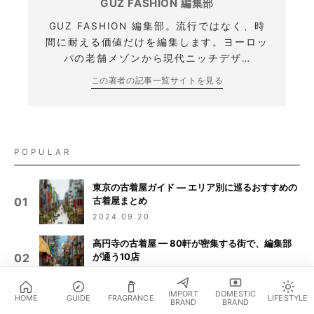
GUZ FASHION 編集部
GUZ FASHION 編集部。流行ではなく、時
間に耐える価値だけを編集します。ヨーロッ
パの老舗メゾンから現代ニッチデザ…
この著者の記事一覧
サイトを見る
POPULAR
東京の古着屋ガイド — エリア別に巡るおすすめの
古着屋まとめ
01
2024.09.20
高円寺の古着屋 — 80軒が密集する街で、編集部
が通う10店
02
2024.09.20
IMPORT
DOMESTIC
HOME
GUIDE
FRAGRANCE
LIFESTYLE
30 代男性の第一印象を上げる香水 7 選｜オフィ
BRAND
BRAND
おすすめ商品を見る
↓
ス・商談・デートの 3 シーン別ガイド