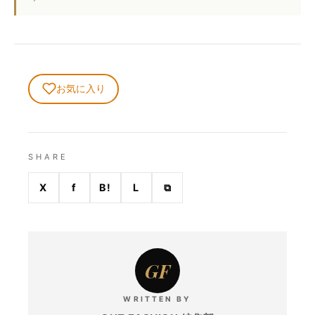
お気に入り
SHARE
X
f
B!
L
⧉
GF
WRITTEN BY