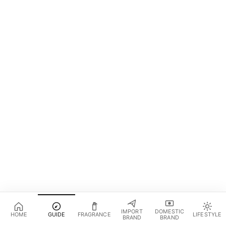
IMPORT
DOMESTIC
HOME
GUIDE
FRAGRANCE
LIFESTYLE
BRAND
BRAND