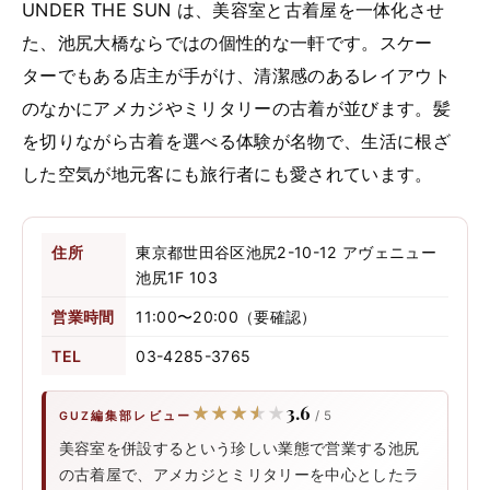
UNDER THE SUN は、美容室と古着屋を一体化させ
た、池尻大橋ならではの個性的な一軒です。スケー
ターでもある店主が手がけ、清潔感のあるレイアウト
のなかにアメカジやミリタリーの古着が並びます。髪
を切りながら古着を選べる体験が名物で、生活に根ざ
した空気が地元客にも旅行者にも愛されています。
住所
東京都世田谷区池尻2-10-12 アヴェニュー
池尻1F 103
営業時間
11:00〜20:00（要確認）
TEL
03-4285-3765
3.6
★★★★★
★★★★★
/ 5
GUZ編集部レビュー
美容室を併設するという珍しい業態で営業する池尻
の古着屋で、アメカジとミリタリーを中心としたラ