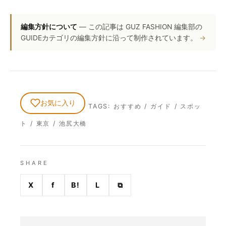
編集方針について
— この記事は GUZ FASHION 編集部の
GUIDEカテゴリの編集方針に沿って制作されています。
お気に入り
TAGS:
おすすめ
/
ガイド
/
スポッ
ト
/
東京
/
池尻大橋
SHARE
X
f
B!
L
⧉