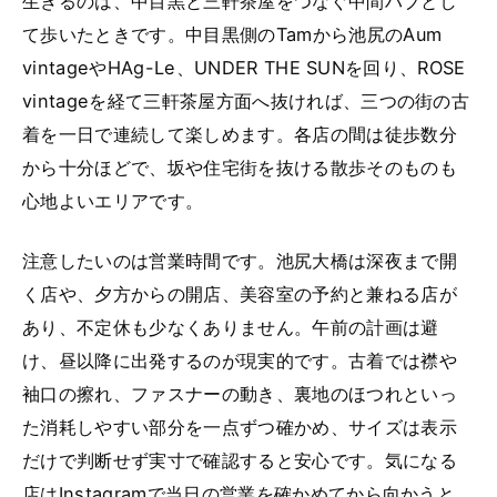
生きるのは、中目黒と三軒茶屋をつなぐ中間ハブとし
て歩いたときです。中目黒側のTamから池尻のAum
vintageやHAg-Le、UNDER THE SUNを回り、ROSE
vintageを経て三軒茶屋方面へ抜ければ、三つの街の古
着を一日で連続して楽しめます。各店の間は徒歩数分
から十分ほどで、坂や住宅街を抜ける散歩そのものも
心地よいエリアです。
注意したいのは営業時間です。池尻大橋は深夜まで開
く店や、夕方からの開店、美容室の予約と兼ねる店が
あり、不定休も少なくありません。午前の計画は避
け、昼以降に出発するのが現実的です。古着では襟や
袖口の擦れ、ファスナーの動き、裏地のほつれといっ
た消耗しやすい部分を一点ずつ確かめ、サイズは表示
だけで判断せず実寸で確認すると安心です。気になる
店はInstagramで当日の営業を確かめてから向かうと、