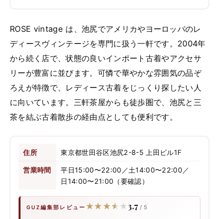
ROSE vintage は、池尻でアメリカやヨーロッパのレ
ディースヴィンテージを専門に扱う一軒です。2004年
から続く店で、状態の良いインポート古着やアクセサ
リーが豊富に並びます。可憐で華やかな雰囲気の品ぞ
ろえが特徴で、レディース古着をじっくり探したい人
に向いています。三軒茶屋からも徒歩圏で、池尻と三
茶を結ぶ古着散歩の経由点としても便利です。
住所
東京都世田谷区池尻2-8-5 上田ビル1F
営業時間
平日15:00〜22:00／土14:00〜22:00／
日14:00〜21:00（要確認）
3.7
★★★★★
★★★★★
/ 5
GUZ編集部レビュー