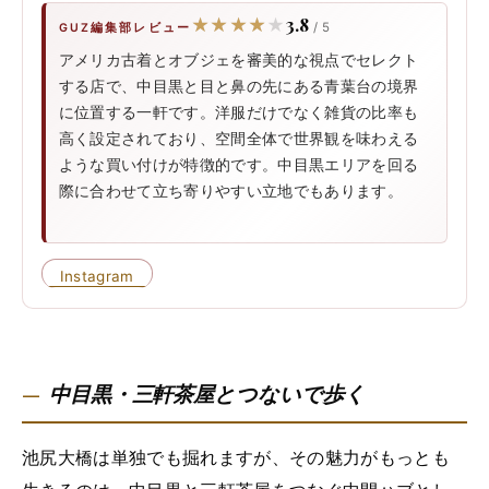
3.8
★★★★★
★★★★★
/ 5
GUZ編集部レビュー
アメリカ古着とオブジェを審美的な視点でセレクト
する店で、中目黒と目と鼻の先にある青葉台の境界
に位置する一軒です。洋服だけでなく雑貨の比率も
高く設定されており、空間全体で世界観を味わえる
ような買い付けが特徴的です。中目黒エリアを回る
際に合わせて立ち寄りやすい立地でもあります。
Instagram
中目黒・三軒茶屋とつないで歩く
池尻大橋は単独でも掘れますが、その魅力がもっとも