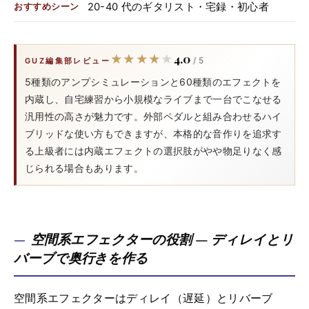
20-40 代のギタリスト・宅録・初心者
おすすめシーン
4.0
★★★★★
★★★★★
/ 5
GUZ編集部レビュー
5種類のアンプシミュレーションと60種類のエフェクトを
内蔵し、自宅練習から小規模なライブまで一台でこなせる
汎用性の高さが魅力です。外部ペダルと組み合わせるハイ
ブリッドな使い方もできますが、本格的な音作りを追求す
る上級者には内蔵エフェクトの選択肢がやや物足りなく感
じられる場合もあります。
空間系エフェクターの役割 — ディレイとリ
バーブで奥行きを作る
空間系エフェクターはディレイ（遅延）とリバーブ