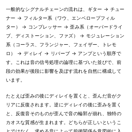
一般的なシグナルチェーンの流れは、ギター → チュー
ナー → フィルター系（ワウ、エンベロープフィル
ター） → コンプレッサー → 歪み系（オーバードライ
ブ、ディストーション、ファズ） → モジュレーション
系（コーラス、フランジャー、フェイザー、トレモ
ロ） → ディレイ → リバーブ → アンプという順序で
す。これは音の信号処理の論理に基づいた並びで、前
段の効果が後段に影響を及ぼす流れを自然に構成して
います。
たとえば歪みの後にディレイを置くと、歪んだ音がク
リアに反復されます。逆にディレイの後に歪みを置く
と、反復音そのものが歪んで音の輪郭が崩れ、独特の
カオスな質感が生まれます。どちらが正しいというこ
とではなく、求める音によって前後関係を意図的に入