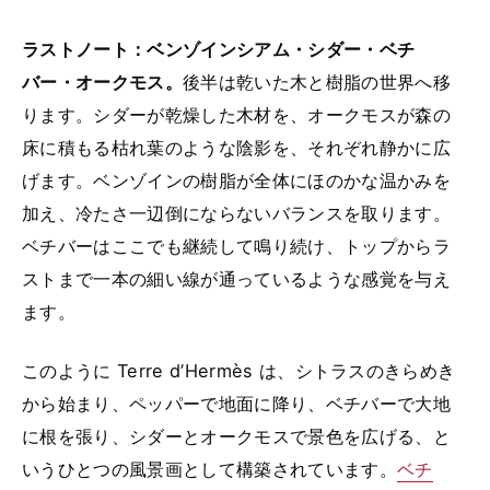
ラストノート：ベンゾインシアム・シダー・ベチ
バー・オークモス。
後半は乾いた木と樹脂の世界へ移
ります。シダーが乾燥した木材を、オークモスが森の
床に積もる枯れ葉のような陰影を、それぞれ静かに広
げます。ベンゾインの樹脂が全体にほのかな温かみを
加え、冷たさ一辺倒にならないバランスを取ります。
ベチバーはここでも継続して鳴り続け、トップからラ
ストまで一本の細い線が通っているような感覚を与え
ます。
このように Terre d’Hermès は、シトラスのきらめき
から始まり、ペッパーで地面に降り、ベチバーで大地
に根を張り、シダーとオークモスで景色を広げる、と
いうひとつの風景画として構築されています。
ベチ