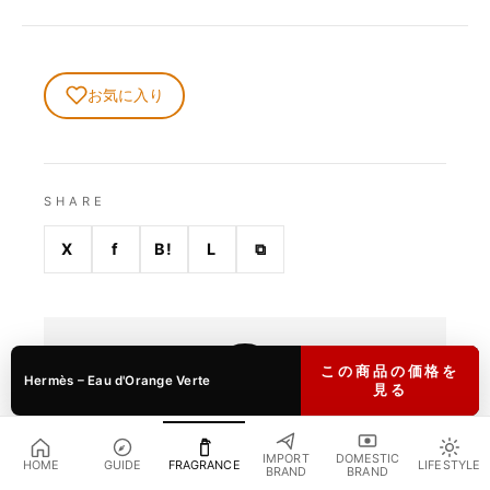
お気に入り
SHARE
X
f
B!
L
⧉
GF
この商品の価格を
Hermès – Eau d'Orange Verte
見る
WRITTEN BY
GUZ FASHION 編集部
IMPORT
DOMESTIC
HOME
GUIDE
FRAGRANCE
LIFESTYLE
BRAND
BRAND
GUZ FASHION 編集部。流行ではなく、時