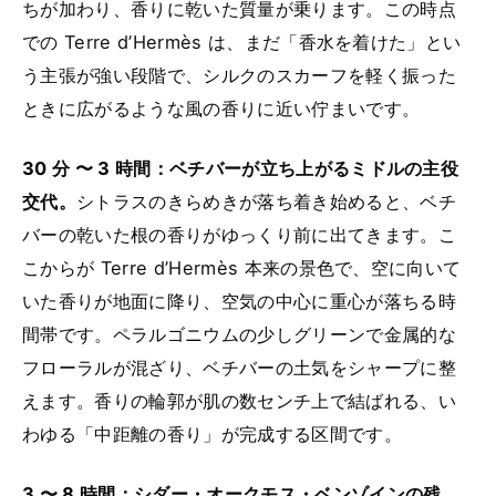
ちが加わり、香りに乾いた質量が乗ります。この時点
での Terre d’Hermès は、まだ「香水を着けた」とい
う主張が強い段階で、シルクのスカーフを軽く振った
ときに広がるような風の香りに近い佇まいです。
30 分 〜 3 時間：ベチバーが立ち上がるミドルの主役
交代。
シトラスのきらめきが落ち着き始めると、ベチ
バーの乾いた根の香りがゆっくり前に出てきます。こ
こからが Terre d’Hermès 本来の景色で、空に向いて
いた香りが地面に降り、空気の中心に重心が落ちる時
間帯です。ペラルゴニウムの少しグリーンで金属的な
フローラルが混ざり、ベチバーの土気をシャープに整
えます。香りの輪郭が肌の数センチ上で結ばれる、い
わゆる「中距離の香り」が完成する区間です。
3 〜 8 時間：シダー・オークモス・ベンゾインの残