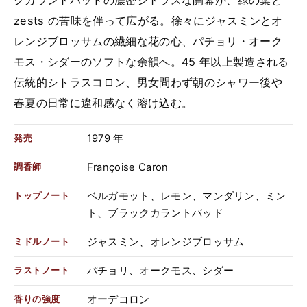
クカラントバッドの濃密シトラスな開幕が、緑の葉と
zests の苦味を伴って広がる。徐々にジャスミンとオ
レンジブロッサムの繊細な花の心、パチョリ・オーク
モス・シダーのソフトな余韻へ。45 年以上製造される
伝統的シトラスコロン、男女問わず朝のシャワー後や
春夏の日常に違和感なく溶け込む。
1979 年
発売
Françoise Caron
調香師
ベルガモット、レモン、マンダリン、ミン
トップノート
ト、ブラックカラントバッド
ジャスミン、オレンジブロッサム
ミドルノート
パチョリ、オークモス、シダー
ラストノート
オーデコロン
香りの強度