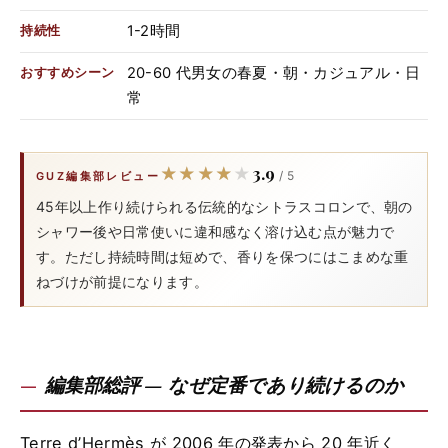
1-2時間
持続性
20-60 代男女の春夏・朝・カジュアル・日
おすすめシーン
常
3.9
★★★★★
★★★★★
/ 5
GUZ編集部レビュー
45年以上作り続けられる伝統的なシトラスコロンで、朝の
シャワー後や日常使いに違和感なく溶け込む点が魅力で
す。ただし持続時間は短めで、香りを保つにはこまめな重
ねづけが前提になります。
編集部総評 — なぜ定番であり続けるのか
Terre d’Hermès が 2006 年の発表から 20 年近く