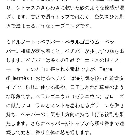
り、シトラスのきらめきに乾いた砂のような粒感が混
ざります。甘さで誘うトップではなく、空気をひと刷
きで澄ませるようなオープニングです。
ミドルノート：ベチバー・ペラルゴニウム・ペッ
パー。
柑橘が落ち着くと、ベチバーが少しずつ顔を出
します。ベチバーは多くの作品で「土・木の根・ス
モーキー」の方向に振られる素材ですが、Terre
d’Hermès におけるベチバーは湿り気を絞った乾燥タ
イプで、砂地に伸びる根や、日干しされた草束のよう
な印象です。ペラルゴニウム（ゼラニウム）はローズ
に似たフローラルとミントを思わせるグリーンを併せ
持ち、ベチバーの土気を上方向に持ち上げる役割を果
たします。さらにペッパーがトップから残り香まで連
続して効き、香り全体に芯を通します。