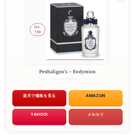
No.
159
Penhaligon's – Endymion
楽天で価格を見る
AMAZON
YAHOO!
メルカリ