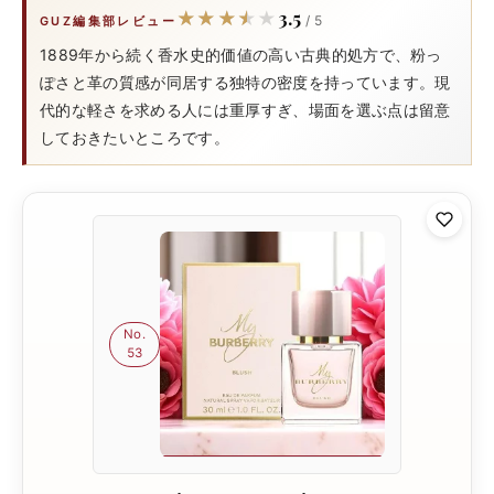
3.5
★★★★★
★★★★★
/ 5
GUZ編集部レビュー
1889年から続く香水史的価値の高い古典的処方で、粉っ
ぽさと革の質感が同居する独特の密度を持っています。現
代的な軽さを求める人には重厚すぎ、場面を選ぶ点は留意
しておきたいところです。
No.
53