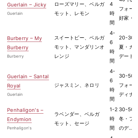
ローズマリー、ベルガ
4
Guerlain – Jicky
フォー
モット、レモン
時
Guerlain
好家・
間
4-
スイートピー、ベルガ
20-3
Burberry – My
6
モット、マンダリンオ
夏・カ
Burberry
時
レンジ
デート
Burberry
間
4-
30-50
Guerlain – Santal
6
ジャスミン、ネロリ
フォー
Royal
時
ディナ
Guerlain
間
1-2
30-5
Penhaligon's –
ラベンダー、ベルガ
時
冬・フ
Endymion
モット、セージ
間
のデ…
Penhaligon's