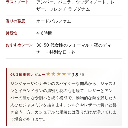
アンバー、バニラ、ウッディノート、レ
ラストノート
ザー、フレンチ ラブダナム
オードパルファム
香りの強度
4-6時間
持続性
30-50 代女性のフォーマル・夜のディ
おすすめシーン
ナー・特別な日・冬
3.9
★★★★★
★★★★★
/ 5
GUZ編集部レビュー
ジンジャーやシナモンのスパイシーな開幕から、ジャスミ
ンとイランイランの濃密な花の心を経て、レザーとアン
バーの温かな余韻へと続く構成で、動物的な熱を残した大
人びたジャスミンを描きます。シルクやレザーの装いと響
き合う一方、カジュアルな服装には香りだけが浮いてしま
う場合があります。