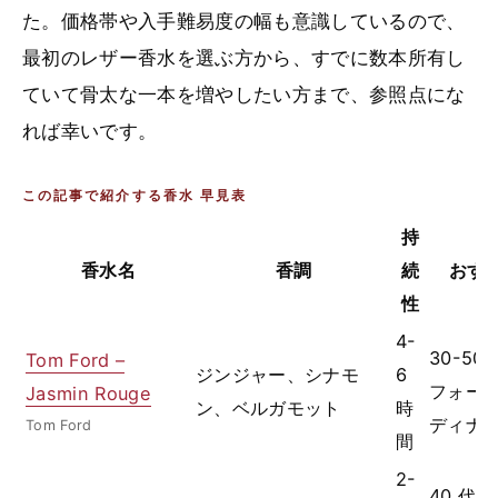
た。価格帯や入手難易度の幅も意識しているので、
最初のレザー香水を選ぶ方から、すでに数本所有し
ていて骨太な一本を増やしたい方まで、参照点にな
れば幸いです。
この記事で紹介する香水 早見表
持
香水名
香調
続
おす
性
4-
30-50
Tom Ford –
ジンジャー、シナモ
6
フォー
Jasmin Rouge
ン、ベルガモット
時
ディナ
Tom Ford
間
2-
40 代