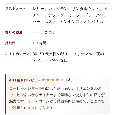
レザー、カルダモン、サンダルウッド、ベ
ラストノート
チバー、ナツメグ、ミルラ、ブラックペッ
パー、ムスク、インセンス、オリバナム
オーデコロン
香りの強度
1-2時間
持続性
30-50 代男性の秋冬・フォーマル・夜の
おすすめシーン
ディナー・特別な日
3.8
★★★★★
★★★★★
/ 5
GUZ編集部レビュー
コーヒーとレザーを軸にした落ち着いたオリエンタル調
で、ビジネスからディナーまで嫌味なく使える品の良さが
魅力です。オーデコロンゆえ持続時間は短めで、こまめな
つけ直しが前提になります。