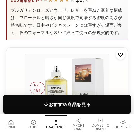
★★★★★
★★★★★
/ 5
GUZ編集部レビュー
ブルガリアンローズとウード、レザーを重ねた豪奢な構成
は、フローラルと暗さが同じ強度で同居する密度の高さが
持ち味です。日中やビジネスシーンには重すぎる場面が多
く、夜のフォーマルな装いに絞って使うのが現実的です。
No.
184
↓
おすすめ商品を見る
IMPORT
DOMESTIC
HOME
GUIDE
FRAGRANCE
LIFESTYLE
Maison Margiela – Replica Music Festival
BRAND
BRAND