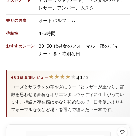
アガーウッド(ウード)、サンダルウッド、
ラストノート
レザー、アンバー、ムスク
オードパルファム
香りの強度
4-6時間
持続性
30-50 代男女のフォーマル・夜のディ
おすすめシーン
ナー・冬・特別な日
4.1
★★★★★
★★★★★
/ 5
GUZ編集部レビュー
ローズとサフランの華やぎにウードとレザーが重なり、宮
殿を思わせる豪奢なオリエンタルウッディに仕上がってい
ます。持続と存在感はかなり強めなので、日常使いよりも
フォーマルな夜など場面を選んで纏いたい一本です。