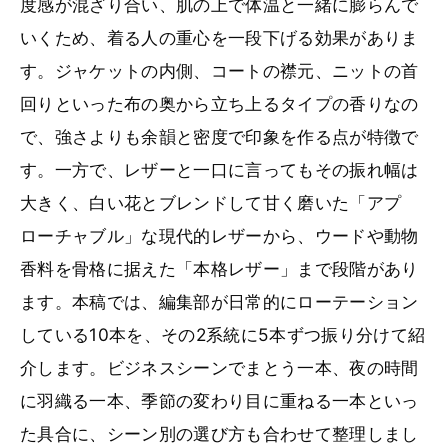
度感が混ざり合い、肌の上で体温と一緒に膨らんで
いくため、着る人の重心を一段下げる効果がありま
す。ジャケットの内側、コートの襟元、ニットの首
回りといった布の奥から立ち上るタイプの香りなの
で、強さよりも余韻と密度で印象を作る点が特徴で
す。一方で、レザーと一口に言ってもその振れ幅は
大きく、白い花とブレンドして甘く磨いた「アプ
ローチャブル」な現代的レザーから、ウードや動物
香料を骨格に据えた「本格レザー」まで段階があり
ます。本稿では、編集部が日常的にローテーション
している10本を、その2系統に5本ずつ振り分けて紹
介します。ビジネスシーンでまとう一本、夜の時間
に羽織る一本、季節の変わり目に重ねる一本といっ
た具合に、シーン別の選び方も合わせて整理しまし