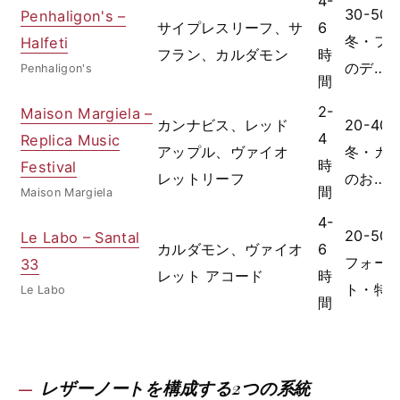
4-
30-5
Penhaligon's –
サイプレスリーフ、サ
6
冬・フ
Halfeti
フラン、カルダモン
時
のデ…
Penhaligon's
間
2-
Maison Margiela –
カンナビス、レッド
20-4
4
Replica Music
アップル、ヴァイオ
冬・カ
時
Festival
レットリーフ
のお…
間
Maison Margiela
4-
20-50
Le Labo – Santal
カルダモン、ヴァイオ
6
フォー
33
レット アコード
時
ト・特
Le Labo
間
レザーノートを構成する2つの系統