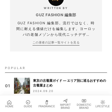
WRITTEN BY
GUZ FASHION 編集部
GUZ FASHION 編集部。流行ではなく、時
間に耐える価値だけを編集します。ヨーロッ
パの老舗メゾンから現代ニッチデザ…
この著者の記事一覧
サイトを見る
POPULAR
東京の古着屋ガイド — エリア別に巡るおすすめの
古着屋まとめ
01
2024.09.20
高円寺の古着屋 — 80軒が密集する街で、編集部
IMPORT
DOMESTIC
が通う10店
02
HOME
GUIDE
FRAGRANCE
LIFESTYLE
BRAND
BRAND
おすすめ商品を見る
↓
2024.09.20