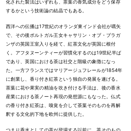
化された製法はいずれも、茶葉の香気成分をどう保存
するかという技術論の結晶でもある。
西洋への伝播は17世紀のオランダ東インド会社が嚆矢
で、その後ポルトガル王女キャサリン・オブ・ブラガ
ンザの英国王室入りを経て、紅茶文化が英国に根付
く。アフタヌーンティーが習慣化するのは19世紀半ば
であり、英国における茶は社交と階級の象徴になっ
た。一方フランスではマリアージュフレールが1854年
に創業し、香り付き紅茶という独自の発展を遂げる。
茶葉に花や果実の精油を吹き付ける手法は、後の香水
産業における茶ノート再現の発想源にもなった。仏式
の香り付き紅茶は、嗅覚を介して茶葉そのものを再解
釈する文化的下地を欧州に提供した。
つまり香水としての茶が登場する以前に、茶そのもの