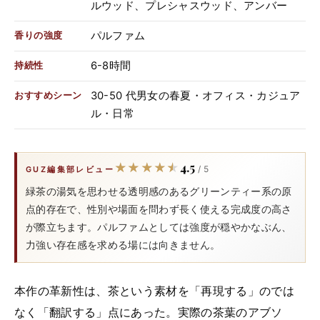
ルウッド、プレシャスウッド、アンバー
パルファム
香りの強度
6-8時間
持続性
30-50 代男女の春夏・オフィス・カジュア
おすすめシーン
ル・日常
4.5
★★★★★
★★★★★
/ 5
GUZ編集部レビュー
緑茶の湯気を思わせる透明感のあるグリーンティー系の原
点的存在で、性別や場面を問わず長く使える完成度の高さ
が際立ちます。パルファムとしては強度が穏やかなぶん、
力強い存在感を求める場には向きません。
本作の革新性は、茶という素材を「再現する」のでは
なく「翻訳する」点にあった。実際の茶葉のアブソ