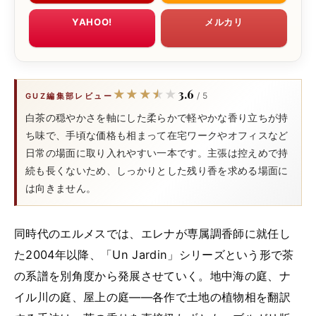
YAHOO!
メルカリ
3.6
★★★★★
★★★★★
/ 5
GUZ編集部レビュー
白茶の穏やかさを軸にした柔らかで軽やかな香り立ちが持
ち味で、手頃な価格も相まって在宅ワークやオフィスなど
日常の場面に取り入れやすい一本です。主張は控えめで持
続も長くないため、しっかりとした残り香を求める場面に
は向きません。
同時代のエルメスでは、エレナが専属調香師に就任し
た2004年以降、「Un Jardin」シリーズという形で茶
の系譜を別角度から発展させていく。地中海の庭、ナ
イル川の庭、屋上の庭——各作で土地の植物相を翻訳