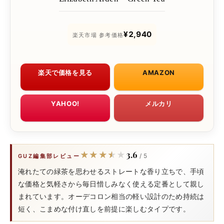
¥2,940
楽天市場 参考価格
楽天で価格を見る
AMAZON
YAHOO!
メルカリ
3.6
★★★★★
★★★★★
/ 5
GUZ編集部レビュー
淹れたての緑茶を思わせるストレートな香り立ちで、手頃
な価格と気軽さから毎日惜しみなく使える定番として親し
まれています。オーデコロン相当の軽い設計のため持続は
短く、こまめな付け直しを前提に楽しむタイプです。