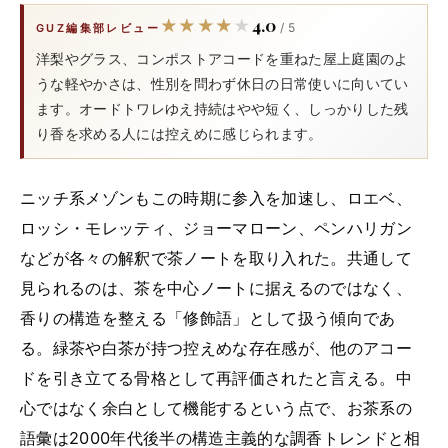
4.0
★★★★★
★★★★★
/ 5
GUZ編集部レビュー
洋梨やグラス、コンポストアコードを重ねた屋上庭園のよ
うな軽やかさは、性別を問わず休日の日常使いに向いてい
ます。オードトワレゆえ持続はやや短く、しっかりした残
り香を求める人には控えめに感じられます。
ニッチ系メゾンもこの時期に参入を加速し、ロエベ、
ロッシ・モレッティ、ジョーマローン、ペンハリガン
などが各々の解釈で茶ノートを取り入れた。共通して
見られるのは、茶を中心ノートに据えるのではなく、
香りの構造を整える「修飾語」として扱う傾向であ
る。緑茶や白茶が持つ控えめな存在感が、他のアコー
ドを引き立てる骨格として再評価されたと言える。中
心ではなく余白として機能するという点で、お茶系の
語彙は2000年代後半の構造主義的な調香トレンドと相