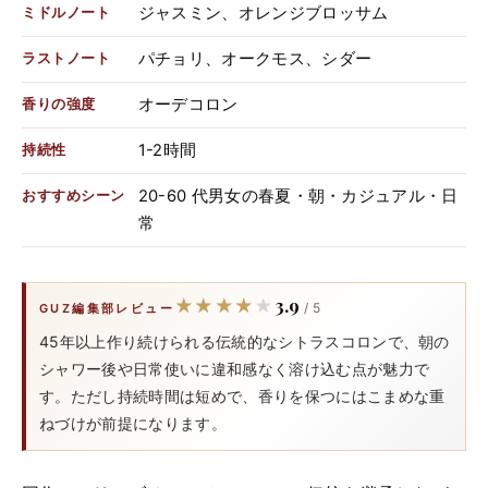
ジャスミン、オレンジブロッサム
ミドルノート
パチョリ、オークモス、シダー
ラストノート
オーデコロン
香りの強度
1-2時間
持続性
20-60 代男女の春夏・朝・カジュアル・日
おすすめシーン
常
3.9
★★★★★
★★★★★
/ 5
GUZ編集部レビュー
45年以上作り続けられる伝統的なシトラスコロンで、朝の
シャワー後や日常使いに違和感なく溶け込む点が魅力で
す。ただし持続時間は短めで、香りを保つにはこまめな重
ねづけが前提になります。