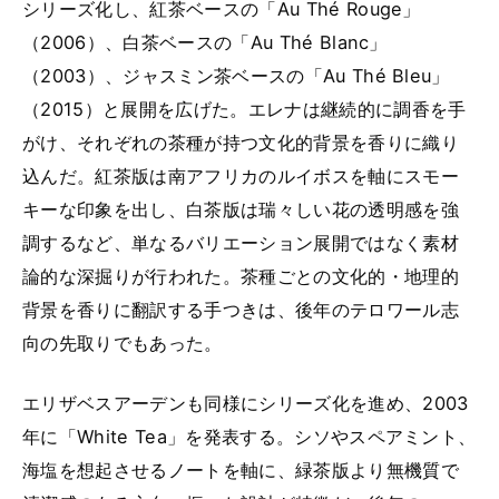
シリーズ化し、紅茶ベースの「Au Thé Rouge」
（2006）、白茶ベースの「Au Thé Blanc」
（2003）、ジャスミン茶ベースの「Au Thé Bleu」
（2015）と展開を広げた。エレナは継続的に調香を手
がけ、それぞれの茶種が持つ文化的背景を香りに織り
込んだ。紅茶版は南アフリカのルイボスを軸にスモー
キーな印象を出し、白茶版は瑞々しい花の透明感を強
調するなど、単なるバリエーション展開ではなく素材
論的な深掘りが行われた。茶種ごとの文化的・地理的
背景を香りに翻訳する手つきは、後年のテロワール志
向の先取りでもあった。
エリザベスアーデンも同様にシリーズ化を進め、2003
年に「White Tea」を発表する。シソやスペアミント、
海塩を想起させるノートを軸に、緑茶版より無機質で