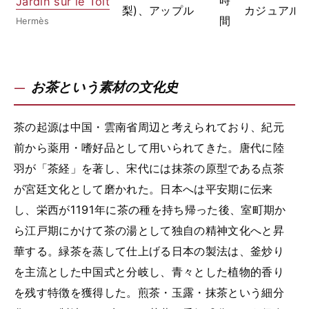
Jardin sur le Toit
梨)、アップル
カジュアル
間
Hermès
お茶という素材の文化史
茶の起源は中国・雲南省周辺と考えられており、紀元
前から薬用・嗜好品として用いられてきた。唐代に陸
羽が「茶経」を著し、宋代には抹茶の原型である点茶
が宮廷文化として磨かれた。日本へは平安期に伝来
し、栄西が1191年に茶の種を持ち帰った後、室町期か
ら江戸期にかけて茶の湯として独自の精神文化へと昇
華する。緑茶を蒸して仕上げる日本の製法は、釜炒り
を主流とした中国式と分岐し、青々とした植物的香り
を残す特徴を獲得した。煎茶・玉露・抹茶という細分