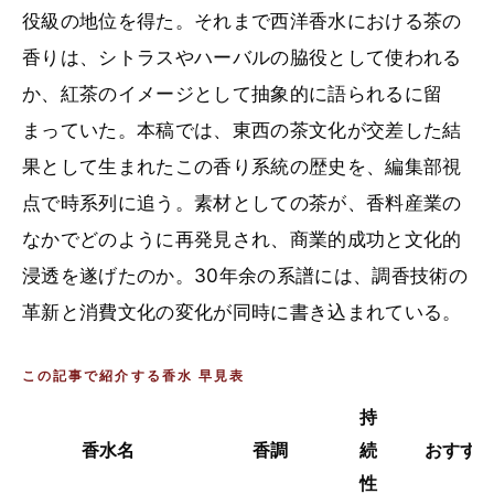
役級の地位を得た。それまで西洋香水における茶の
香りは、シトラスやハーバルの脇役として使われる
か、紅茶のイメージとして抽象的に語られるに留
まっていた。本稿では、東西の茶文化が交差した結
果として生まれたこの香り系統の歴史を、編集部視
点で時系列に追う。素材としての茶が、香料産業の
なかでどのように再発見され、商業的成功と文化的
浸透を遂げたのか。30年余の系譜には、調香技術の
革新と消費文化の変化が同時に書き込まれている。
この記事で紹介する香水 早見表
持
香水名
香調
続
おすす
性