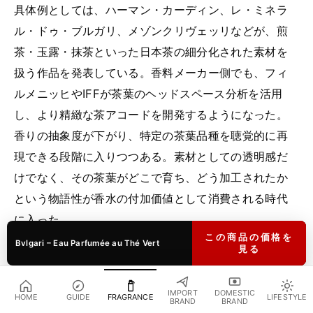
具体例としては、ハーマン・カーディン、レ・ミネラ
ル・ドゥ・ブルガリ、メゾンクリヴェッリなどが、煎
茶・玉露・抹茶といった日本茶の細分化された素材を
扱う作品を発表している。香料メーカー側でも、フィ
ルメニッヒやIFFが茶葉のヘッドスペース分析を活用
し、より精緻な茶アコードを開発するようになった。
香りの抽象度が下がり、特定の茶葉品種を聴覚的に再
現できる段階に入りつつある。素材としての透明感だ
けでなく、その茶葉がどこで育ち、どう加工されたか
という物語性が香水の付加価値として消費される時代
に入った。
この商品の価格を
Bvlgari – Eau Parfumée au Thé Vert
見る
日本における受容 — 緑茶・煎茶・白茶
IMPORT
DOMESTIC
HOME
GUIDE
FRAGRANCE
LIFESTYLE
BRAND
BRAND