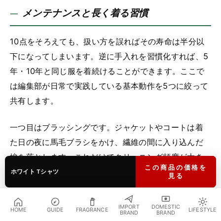
メンテナンスと長く着る習慣
10点をそろえても、扱い方を誤ればその寿命は半分以
下になってしまいます。逆に手入れを習慣化すれば、5
年・10年と同じ服を着続けることができます。ここで
は編集部が日常で実践している基本動作を5つに絞って
共有します。
一つ目はブラッシングです。ジャケットやコートは着
た日の夜に馬毛ブラシをかけ、繊維の間に入り込んだ
埃を落とします。これだけでクリーニング頻度が大き
この商品の価格を
く下がります。二つ目はハンガーです。肩の厚みに
ホワイト Tシャツ
見る
合った木製ハンガーを使い、肩線を崩さないようにし
ます。針金ハンガーで長期保管するのは、寿命を縮め
IMPORT
DOMESTIC
HOME
GUIDE
FRAGRANCE
LIFESTYLE
BRAND
BRAND
る最短ルートになってしまいます。
おすすめ商品を見る
↓