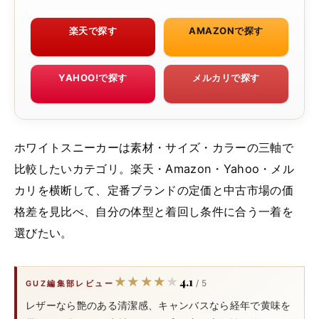
楽天で探す
AMAZONで探す
YAHOO!で探す
メルカリで探す
ホワイトスニーカーは素材・サイズ・カラーの三軸で
比較したいカテゴリ。楽天・Amazon・Yahoo・メル
カリを横断して、定番ブランドの定価と中古市場の価
格差を見比べ、自分の体型と着回し条件に合う一着を
選びたい。
4.1
★★★★★
★★★★★
/ 5
GUZ編集部レビュー
レザーなら艶のある清潔感、キャンバスなら経年で黄味を