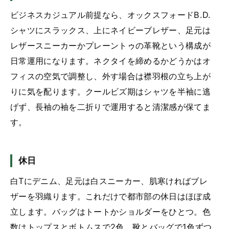
ビジネスカジュアル前提なら、オックスフォードB.D.
シャツにスラックス、上にネイビーブレザー、足元は
レザースニーカーかプレーントゥの革靴という構成が
日常運用になります。ネクタイを締めるかどうかはオ
フィスの空気で調整し、外す場合は襟羽根の立ち上が
りに気を配ります。クールビズ期はシャツを半袖に逃
げず、長袖の袖を二折りで運用すると清潔感が保てま
す。
休日
白Tにデニム、足元は白スニーカー、肌寒ければブレ
ザーを羽織ります。これだけで都市部の休日はほぼ成
立します。バッグはトートかショルダーをひとつ。色
数はトップスとボトムスで2色、靴とバッグで1色ずつ