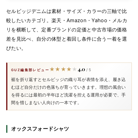
セルビッジデニムは素材・サイズ・カラーの三軸で比
較したいカテゴリ。楽天・Amazon・Yahoo・メルカ
リを横断して、定番ブランドの定価と中古市場の価格
差を見比べ、自分の体型と着回し条件に合う一着を選
びたい。
4.0
★★★★★
★★★★★
/ 5
GUZ編集部レビュー
裾を折り返すとセルビッジの織り耳が表情を添え、履き込
むほど自分だけの色落ちが育っていきます。理想の風合い
を得るには最初の半年ほど洗濯を控える運用が必要で、手
間を惜しまない人向けの一本です。
オックスフォードシャツ