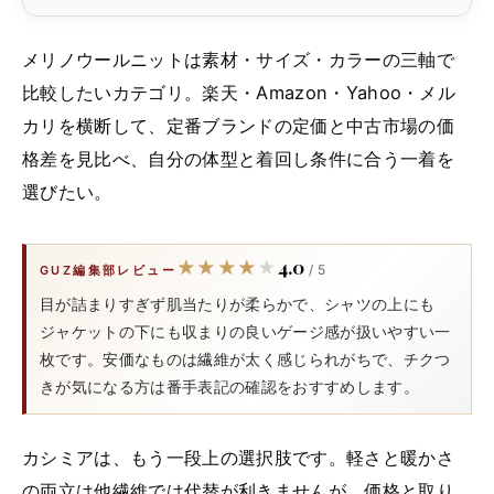
メリノウールニットは素材・サイズ・カラーの三軸で
比較したいカテゴリ。楽天・Amazon・Yahoo・メル
カリを横断して、定番ブランドの定価と中古市場の価
格差を見比べ、自分の体型と着回し条件に合う一着を
選びたい。
4.0
★★★★★
★★★★★
/ 5
GUZ編集部レビュー
目が詰まりすぎず肌当たりが柔らかで、シャツの上にも
ジャケットの下にも収まりの良いゲージ感が扱いやすい一
枚です。安価なものは繊維が太く感じられがちで、チクつ
きが気になる方は番手表記の確認をおすすめします。
カシミアは、もう一段上の選択肢です。軽さと暖かさ
の両立は他繊維では代替が利きませんが、価格と取り