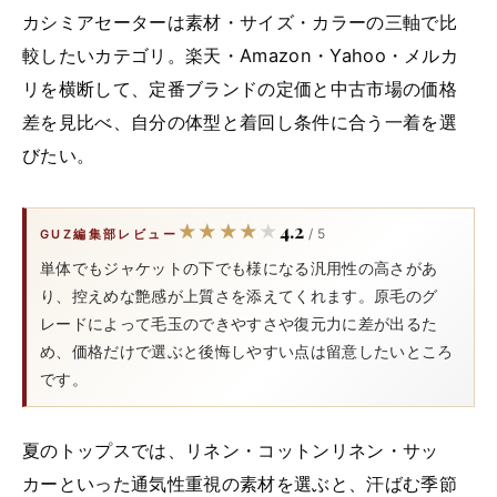
カシミアセーターは素材・サイズ・カラーの三軸で比
較したいカテゴリ。楽天・Amazon・Yahoo・メルカ
リを横断して、定番ブランドの定価と中古市場の価格
差を見比べ、自分の体型と着回し条件に合う一着を選
びたい。
4.2
★★★★★
★★★★★
/ 5
GUZ編集部レビュー
単体でもジャケットの下でも様になる汎用性の高さがあ
り、控えめな艶感が上質さを添えてくれます。原毛のグ
レードによって毛玉のできやすさや復元力に差が出るた
め、価格だけで選ぶと後悔しやすい点は留意したいところ
です。
夏のトップスでは、リネン・コットンリネン・サッ
カーといった通気性重視の素材を選ぶと、汗ばむ季節