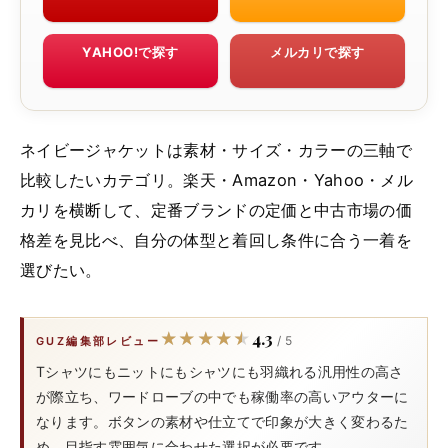
YAHOO!で探す
メルカリで探す
ネイビージャケットは素材・サイズ・カラーの三軸で
比較したいカテゴリ。楽天・Amazon・Yahoo・メル
カリを横断して、定番ブランドの定価と中古市場の価
格差を見比べ、自分の体型と着回し条件に合う一着を
選びたい。
4.3
★★★★★
★★★★★
/ 5
GUZ編集部レビュー
Tシャツにもニットにもシャツにも羽織れる汎用性の高さ
が際立ち、ワードローブの中でも稼働率の高いアウターに
なります。ボタンの素材や仕立てで印象が大きく変わるた
め、目指す雰囲気に合わせた選択が必要です。