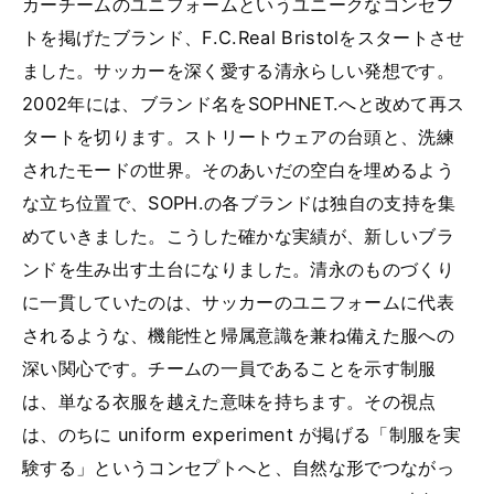
カーチームのユニフォームというユニークなコンセプ
トを掲げたブランド、F.C.Real Bristolをスタートさせ
ました。サッカーを深く愛する清永らしい発想です。
2002年には、ブランド名をSOPHNET.へと改めて再ス
タートを切ります。ストリートウェアの台頭と、洗練
されたモードの世界。そのあいだの空白を埋めるよう
な立ち位置で、SOPH.の各ブランドは独自の支持を集
めていきました。こうした確かな実績が、新しいブラ
ンドを生み出す土台になりました。清永のものづくり
に一貫していたのは、サッカーのユニフォームに代表
されるような、機能性と帰属意識を兼ね備えた服への
深い関心です。チームの一員であることを示す制服
は、単なる衣服を越えた意味を持ちます。その視点
は、のちに uniform experiment が掲げる「制服を実
験する」というコンセプトへと、自然な形でつながっ