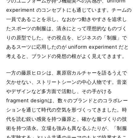
ツのユニフォームが持つ機能美への共感が、uniform
experiment のコンセプトにも通じています。チームの
一員であることを示し、なおかつ動きやすさを追求し
たスポーツの制服は、清永にとって理想的なものづく
りの原型でした。その視点を、ビジネスの「制服」で
あるスーツに応用したのが uniform experiment だと
考えると、ブランドの発想の根がよく見えてきます。
一方の藤原ヒロシは、裏原宿カルチャーを語るうえで
欠かせない、ストリートシーンの中心人物です。音楽
やデザインなど多方面で活動し、その手がける
fragment designは、数々のブランドとのコラボレー
ションを通じて時代の空気を形づくってきました。時
代を読む鋭い感覚を持つ藤原と、確かな服づくりの技
術を持つ清永。立場も強みも異なるふたりが、「制服
を実験する」という共通のテーマのもとで協業するこ