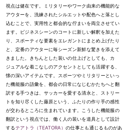
視点は健在です。ミリタリーやワーク由来の機能的な
アウターを、洗練されたシルエットや配色へと落とし
込むことで、実用性と都会的な佇まいを両立させてい
ます。ビジネスシーンのコートに新しい解釈を加えた
り、スポーティな要素をエレガントにまとめ上げたり
と、定番のアウターに毎シーズン新鮮な驚きを添えて
きました。きちんとした装いの仕上げとしても、カ
ジュアルな着こなしのアクセントとしても活躍する、
懐の深いアイテムです。スポーツやミリタリーといっ
た機能服の語彙を、都会の日常になじむかたちへと翻
訳する手つきは、サッカーを愛する清永と、ストリー
トを知り尽くした藤原という、ふたりの作り手の感性
が交わるところに生まれています。こうした機能服の
翻訳という視点では、働く人の装いを道具として設計
する
テアトラ（TEATORA）
の仕事とも通じるものがあ