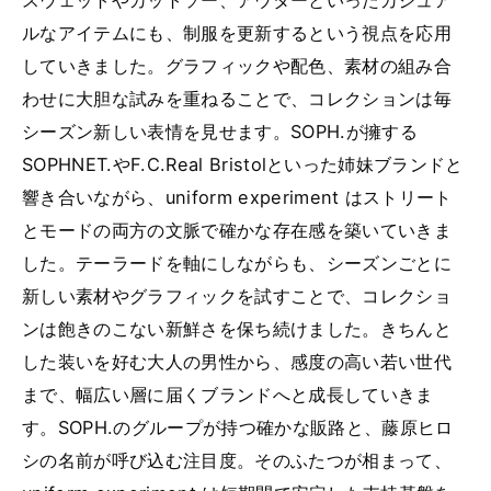
スウェットやカットソー、アウターといったカジュア
ルなアイテムにも、制服を更新するという視点を応用
していきました。グラフィックや配色、素材の組み合
わせに大胆な試みを重ねることで、コレクションは毎
シーズン新しい表情を見せます。SOPH.が擁する
SOPHNET.やF.C.Real Bristolといった姉妹ブランドと
響き合いながら、uniform experiment はストリート
とモードの両方の文脈で確かな存在感を築いていきま
した。テーラードを軸にしながらも、シーズンごとに
新しい素材やグラフィックを試すことで、コレクショ
ンは飽きのこない新鮮さを保ち続けました。きちんと
した装いを好む大人の男性から、感度の高い若い世代
まで、幅広い層に届くブランドへと成長していきま
す。SOPH.のグループが持つ確かな販路と、藤原ヒロ
シの名前が呼び込む注目度。そのふたつが相まって、