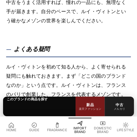
中古をうまく活用すれば、憧れの一品にも、無理なく
手が届きます。自分のペースで、ルイ・ヴィトンとい
う確かなメゾンの世界を楽しんでください。
よくある疑問
ルイ・ヴィトンを初めて知る人から、よく寄せられる
疑問にも触れておきます。まず「どこの国のブランド
なのか」という点です。ルイ・ヴィトンは、フランス
のパリで創業した、フランスを代表するメゾンです。
このブランドの商品を探す
旅行鞄をつくるトランク職人の工房から始まり、いま
新品
中古
楽天ファッション
メルカリ
では世界的なラグジュアリーグループの旗艦として、
フランスのものづくりの伝統を体現しています。
IMPORT
DOMESTIC
HOME
GUIDE
FRAGRANCE
LIFESTYLE
BRAND
BRAND