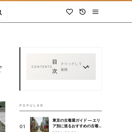
目
クリックして
CONTENTS
展開
次
POPULAR
東京の古着屋ガイド — エリ
ア別に巡るおすすめの古着
01
屋まとめ