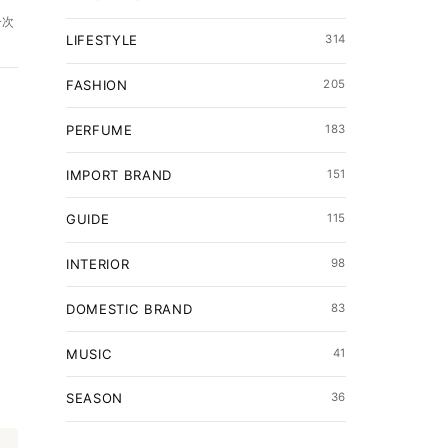
一次
LIFESTYLE
314
FASHION
205
PERFUME
183
IMPORT BRAND
151
GUIDE
115
INTERIOR
98
DOMESTIC BRAND
83
MUSIC
41
SEASON
36