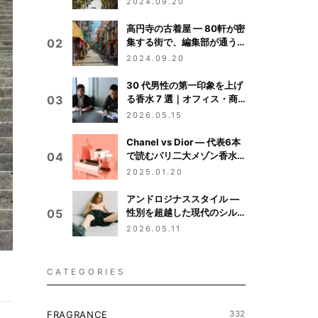
2024.09.20
高円寺の古着屋 — 80軒が密
集する街で、編集部が通う
02
10店
2024.09.20
30 代男性の第一印象を上げ
る香水 7 選｜オフィス・商
03
談・デートの 3 シーン別ガ
2026.05.15
イド
Chanel vs Dior — 代表6本
で読むパリ二大メゾン香水
04
の輪郭比較
2025.01.20
アンドロジナススタイル —
性別を超越した現代のシル
05
エット
2026.05.11
CATEGORIES
FRAGRANCE
332